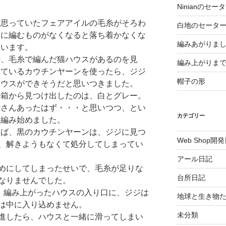
Ninianのセー
と思っていたフェアアイルの毛糸がそろわ
白地のセータ
元に編むものがなくなると落ち着かなくな
編みあがりま
まいます。
時、毛糸で編んだ猫ハウスがあるのを見
編み上がりま
っているカウチンヤーンを使ったら、ジジ
帽子の形
ハウスができそうだと思いつきました。
ル箱から見つけ出したのは、白とグレー。
くさんあったはず・・・と思いつつ、とい
カテゴリー
ず編み始めました。
えば、黒のカウチンヤーンは、ジジに見つ
Web Shop開
、解きようもなくて処分してしまってい
アール日記
めにしてしまったせいで、毛糸が足りな
台所日記
なりませんでした。
編み上がったハウスの入り口に、ジジは
地球と生き物
は中に入り込めません。
未分類
進したら、ハウスと一緒に滑ってしまい