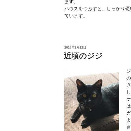
ます。
ハウスをつぶすと、しっかり硬
ています。
投
2015年2月12日
稿
近頃のジジ
日:
ジ
の
き
し
ケ
は
ガ
よ
台