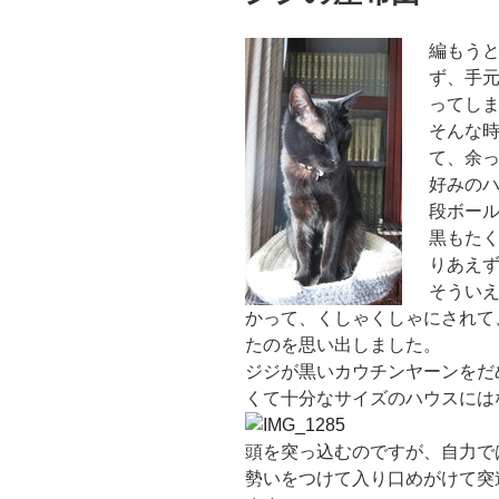
編もう
ず、手
ってし
そんな
て、余
好みの
段ボー
黒もた
りあえ
そうい
かって、くしゃくしゃにされて
たのを思い出しました。
ジジが黒いカウチンヤーンをだ
くて十分なサイズのハウスには
頭を突っ込むのですが、自力で
勢いをつけて入り口めがけて突