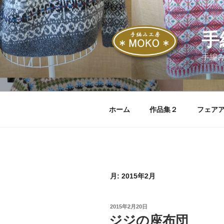
コ
ン
テ
手
ン
ツ
手編
へ
ス
キ
ッ
ホーム
作品集２
フェア
プ
月:
2015年2月
投
2015年2月20日
稿
ジジの座布団
日: