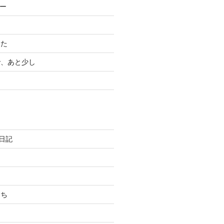
ター
ー
した
で、あと少し
発日記
たち