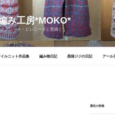
編み工房*MOKO*
みとグレート・ピレニーズと黒猫と
アイルニット作品集
編み物日記
黒猫ジジの日記
アール
最近の投稿