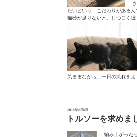
き
たいという、こだわりがあるん
猫砂が足りないと、しつこく掘
気ままながら、一日の流れをよ
投
2015年2月5日
稿
トルソーを求めま
日:
編み上がった