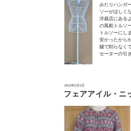
みたりハンガ
ソーがほしく
洋裁店にある
の風船トルソ
トルソーにし
安かったから
鑢で削らなく
セーターの引
投
2015年2月1日
稿
フェアアイル・ニ
日: