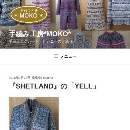
コ
ン
テ
ン
ツ
手編み工房*MOKO*
へ
手編みとグレート・ピレニーズと黒猫と
ス
キ
メニュー
ッ
プ
投
2018年1月28日
投稿者:
MOKO
稿
『SHETLAND』の「YELL」
日: