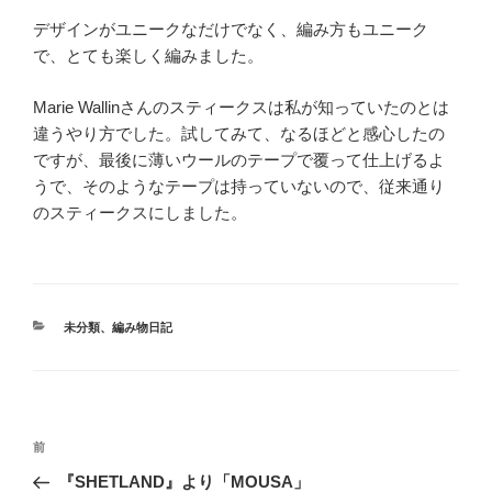
デザインがユニークなだけでなく、編み方もユニーク
で、とても楽しく編みました。
Marie Wallinさんのスティークスは私が知っていたのとは
違うやり方でした。試してみて、なるほどと感心したの
ですが、最後に薄いウールのテープで覆って仕上げるよ
うで、そのようなテープは持っていないので、従来通り
のスティークスにしました。
カ
未分類
、
編み物日記
テ
ゴ
リ
ー
投
前
前
稿
の
『SHETLAND』より「MOUSA」