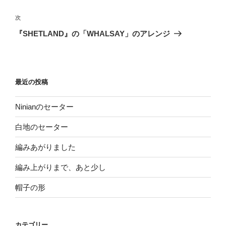
ナ
投
ビ
稿
次
次
ゲ
の
『SHETLAND』の「WHALSAY」のアレンジ
投
ー
稿
シ
ョ
最近の投稿
ン
Ninianのセーター
白地のセーター
編みあがりました
編み上がりまで、あと少し
帽子の形
カテゴリー