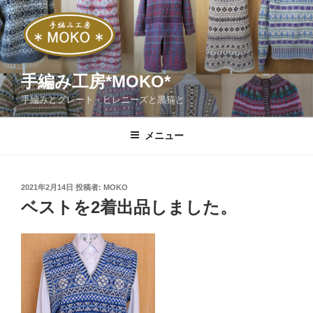
コ
ン
テ
ン
ツ
手編み工房*MOKO*
へ
手編みとグレート・ピレニーズと黒猫と
ス
キ
メニュー
ッ
プ
投
2021年2月14日
投稿者:
MOKO
稿
ベストを2着出品しました。
日: