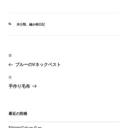
カ
未分類
、
編み物日記
テ
ゴ
リ
ー
投
前
前
稿
の
ブルーのVネックベスト
ナ
投
ビ
稿
次
次
ゲ
の
手作り毛布
投
ー
稿
シ
ョ
最近の投稿
ン
Ninianのセーター